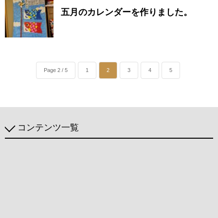
五月のカレンダーを作りました。
Page 2 / 5
1
2
3
4
5
コンテンツ一覧
介護理念
介護サービス
利用料金
介護施設
愛燦燦おうじ
愛燦燦えきや
愛燦燦かわぐち